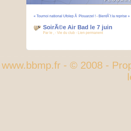
« Tournoi national Ufolep Ã Plouarzel !
-
BientÃ´t la reprise »
SoirÃ©e Air Bad le 7 juin
Par le , -
Vie du club
-
Lien permanent
www.bbmp.fr - © 2008 - Pr