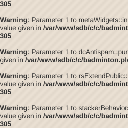
305
Warning
: Parameter 1 to metaWidgets::in
value given in
/var/www/sdb/c/c/badmint
305
Warning
: Parameter 1 to dcAntispam::pu
given in
/var/www/sdb/c/c/badminton.plo
Warning
: Parameter 1 to rsExtendPublic:
value given in
/var/www/sdb/c/c/badmint
305
Warning
: Parameter 1 to stackerBehavior
value given in
/var/www/sdb/c/c/badmint
305